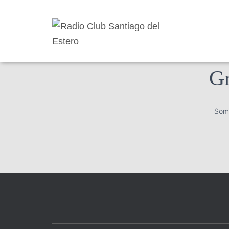
Gr
Some